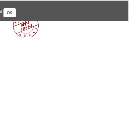
t.
OK